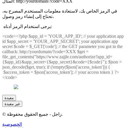
المثال: http://yourdomain/?code=XXX
في الرمز الخاص بك، لاستعادة معلومات المستخدم المصرح به،
تحتاج إلى إنشاء رمز وصول،
يرجى استخدام الرمز أدناه:
<code><?php $app_id = 'YOUR_APP_ID'; // your application app
id $app_secret = 'YOUR_APP_SECRET'; your application app
secret $code = $_GET['code']; // the GET parameter you got in the
callback: http://yourdomain/?code=XXX $get =
file_get_contents("https://www.zajjle.com/authorize?app_id=
{$app_id}&app_secret={$app_secret}&code={$code}"); $json =
json_decode($get, true); if (!empty($json['access_token'])) {
$access_token = $json['access_token']; // your access token } ?>
</code>
مفيدة
غير مفيدة
زاجل - جميع الحقوق محفوظة.
©
الخصوصية