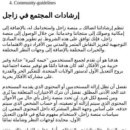
Community-guidelines
إرشادات المجتمع في زاجل
تنظم إرشاداتنا اتصالك بـ منصة زاجل واستخدامك له، بالإضافة إلى
إمكانية وصولك إلى منتجاتنا وخدماتنا. من خلال الوصول إلى منصة
زاجل، فإنك توافق على هذه الشروط. تم تطوير هذه المبادئ
التوجيهية لتعزيز النقاش المثمر والمدني بين الأفراد ذوي الاهتمامات
والخبرات المختلفة بالإضافة إلى وجهات النظر المختلفة.
هدفنا هو أن نقدم لجميع المستخدمين "خيمة كبيرة" جذابة وغير
حزبية من الأفكار. لقد كان هدفنا دائمًا هو توفير منصة اجتماعية
بروح التعديل الأول لدستور الولايات المتحدة، للتفكير الحر والقدرة
على مشاركة الأفكار بحرية.
نفضل أن تظل إزالة المستخدمين أو المحتوى الذي يقدمه المستخدم
عند الحد الأدنى المطلق. نفضل أن نترك الاختيارات المتعلقة بما يُرى
ومن يُسمع لكل فرد. لن تحدد منصة زاجل بأي حال من الأحوال
المحتوى الذي سيتم إزالته أو تصفيته، أو حساب الشخص الذي سيتم
حذفه، على أساس وجهة النظر المشتركة داخل المحتوى المعني. إن
سياسات منصة زاجل، لاستخدام مفهوم شائع في قانون التعديل
الأول، محايدة لوجهات النظر وشاملة تمامًا
نحن لا ننظم خلاصتك؛ نحن لا نتظاهر بأننا مؤهلون للقيام بذلك. يعتقد