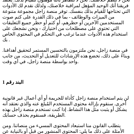
فريقنا أنك الوحيد المؤهل لمراقبة خلاصتك، ولذلك نقدم لك الأدوات
التي تحتاجها للقيام بذلك بنفسك. توفر منصة زاجل مجموعة متنوعة
من الميزات والوظائف - بما في ذلك القدرة على كتم صوت
المستخدمين الآخرين أو حظرهم، أو كتم أو حظر جميع التعليقات
التي تحتوي على مصطلحات من اختيارك - ونحن نشجعك على
استخدام هذه الأدوات عندما ترغب في التحكم في المحتوى الخاص
بك .
في منصة زاجل، نحن ملتزمون بالتحسين المستمر لتحقيق أهدافنا.
وبناءً على ذلك، تخضع هذه الإرشادات للتعديل أو التحديث، من جانب
واحد بواسطة منصة زاجل، في أي وقت.
البند رقم 1
لن يتم استخدام منصة زاجل كأداة للجريمة أو أي أعمال غير قانونية
أخرى. سنقوم بإزالة محتوى المستخدم المُبلغ عنه والذي نعتقد أنه
يشكل أو يثبت مثل هذا النشاط. إذا كنت تستخدم منصة زاجل بهذه
الطريقة، فسنقوم بحذف حسابك.
يتطلب القانون منا استبعاد المحتوى المسيء من منصاتنا. ومن
الأمثلة على ذلك ما يلي: المحتوى المنشور من قبل أو بالنيابة عن