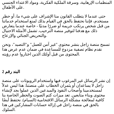
المنظمات الإرهابية، وسرقة الملكية الفكرية، ومواد الاعتداء الجنسي
على الأطفال.
حتى عندما لا يتطلب القانون منا الإشراف على شيء ما، أو حظر
مستخدم، فإننا نحتفظ بالحق في القيام بذلك لمنع استخدام خدماتنا
من قبل شخص يرتكب جريمة أو ضررًا مدنيًا - خاصة عندما يتعارض
ذلك مع هدفنا لتوفير منصة الترحيب. تشمل الأمثلة الاحتيال
والتحريض الجنائي والإزعاج.
تسمح منصة زاجل بنشر محتوى "غير آمن للعمل" و"التصيد"، ونحن
نقدم نظام تصفية مزدوج للمساعدة في ضمان عدم عرض هذا
المحتوى من قبل أولئك الذين اختاروا عدم رؤيته.
البند رقم 2
إن نشر الرسائل غير المرغوب فيها واستخدام الروبوتات على منصة
زاجل لا يساعدان أو يثمران الخطاب على منصتنا. هذا ليس عدلاً
لمستخدمينا وأصحاب النفوذ والمبدعين الذين عملوا بجد لإنشاء
محتوى وبناء متابعين. تعد ميزات كتم الصوت والحظر الخاصة بنا
كافية لمعالجة مشكلة الرسائل الاقتحامية (السبام). نحتفظ أيضًا
بالحق في منصة زاجل في إزالة حسابات المشاركين في هذا
السلوك.